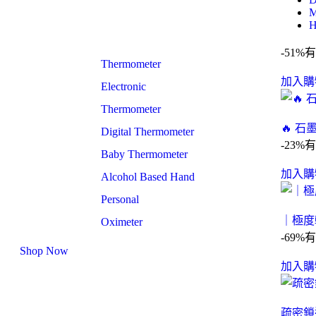
M
H
-51%
有
Thermometer
加入購
Electronic
Thermometer
🔥 
Digital Thermometer
-23%
有
Baby Thermometer
加入購
Alcohol Based Hand
Personal
｜極度
Oximeter
-69%
有
Shop Now
加入購
疏密鎖