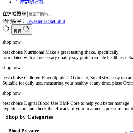
防詐騙宣導
在這裡搜尋
熱門搜尋：
Sweater
Jacket
Shirt
搜尋
shop now
best choise
Nutritional
Make a great tasting shake, specifically
formulated with all necessary quality soy protein isolate
health essenti
shop now
best choise
Children
Fingertip pluse Oximeter, Small size, easy to carr
Suitable for daily use, measuring your healthy at any time.
pluse Oxim
shop now
best choise
Digital Blood
Use BMP Core to help you better manage
hypertension and check the efficacy of your treatments
pressure monit
Shop by Categories
Blood Pressure
D