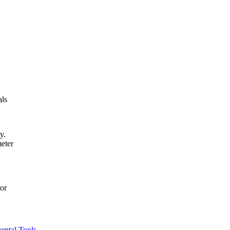
als
y.
eter
or
ental Tools