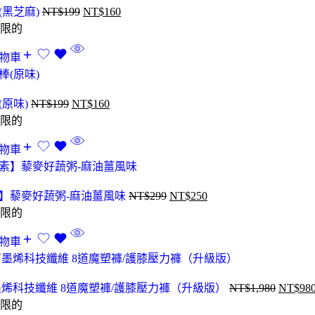
(黑芝麻)
NT$
199
NT$
160
限的
物車
(原味)
NT$
199
NT$
160
限的
物車
】藜麥好蔬粥-麻油薑風味
NT$
299
NT$
250
限的
物車
石墨烯科技纖維 8道魔塑褲/護膝壓力褲（升級版）
NT$
1,980
NT$
98
限的