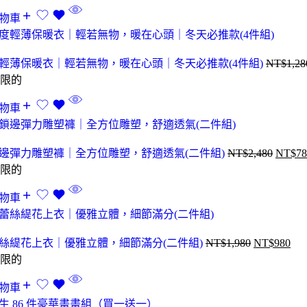
物車
輕薄保暖衣｜輕若無物，暖在心頭｜冬天必推款(4件組)
NT$
1,28
限的
物車
邊彈力雕塑褲｜全方位雕塑，舒適透氣(二件組)
NT$
2,480
NT$
78
限的
物車
絲緹花上衣｜優雅立體，細節滿分(二件組)
NT$
1,980
NT$
980
限的
物車