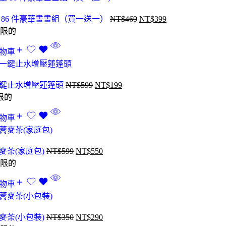
 86 件豪華畫畫組（買一送一）
NT$
469
NT$
399
限的
物車
鍵止水增壓蓮蓬頭
NT$
599
NT$
199
限的
物車
麥茶(家庭包)
NT$
599
NT$
550
限的
物車
麥茶(小包裝)
NT$
350
NT$
290