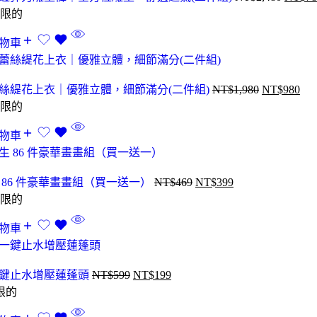
限的
物車
絲緹花上衣｜優雅立體，細節滿分(二件組)
NT$
1,980
NT$
980
限的
物車
 86 件豪華畫畫組（買一送一）
NT$
469
NT$
399
限的
物車
鍵止水增壓蓮蓬頭
NT$
599
NT$
199
限的