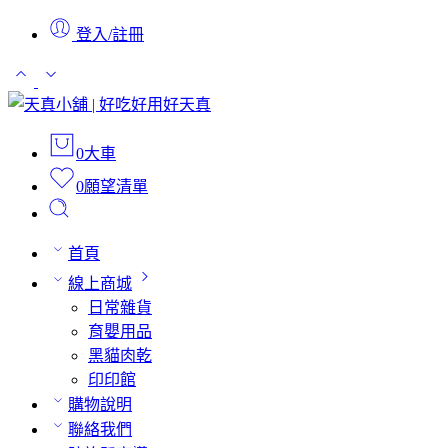
登入/註冊
0
大車
0
願望清單
首頁
線上商城
日常雜貨
育嬰用品
黑貓肉乾
印印館
購物說明
聯絡我們