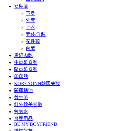
女裝區
下身
外套
上衣
套裝/洋裝
配件類
內著
黑貓肉乾
牛肉乾系列
豬肉乾系列
印印館
KOREAONN韓國美妝
開運精油
養生茶
紅外線美容儀
氧氣水
育嬰用品
BE MY BOYFRIEND
橄欖好友