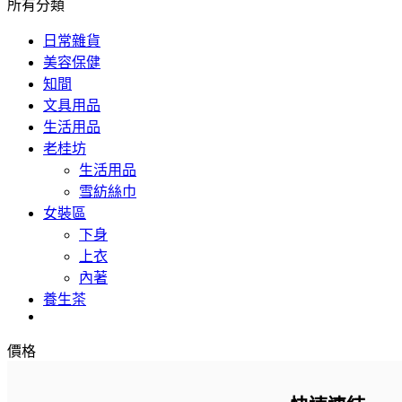
所有分類
日常雜貨
美容保健
知間
文具用品
生活用品
老桂坊
生活用品
雪紡絲巾
女裝區
下身
上衣
內著
養生茶
價格