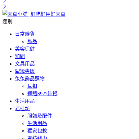
類別
日常雜貨
飾品
美容保健
知間
文具用品
聖誕專區
兔兔飾品選物
耳扣
通體S925純銀
生活用品
老桂坊
服飾及配件
生活用品
獨家包款
雪紡絲巾