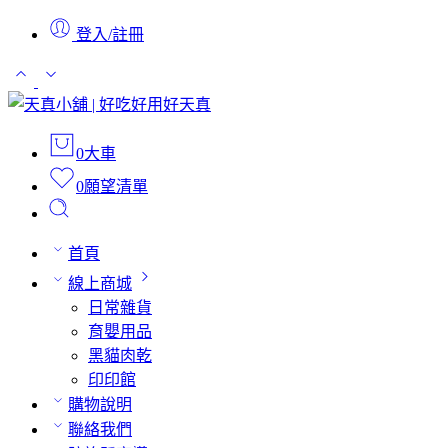
登入/註冊
0
大車
0
願望清單
首頁
線上商城
日常雜貨
育嬰用品
黑貓肉乾
印印館
購物說明
聯絡我們