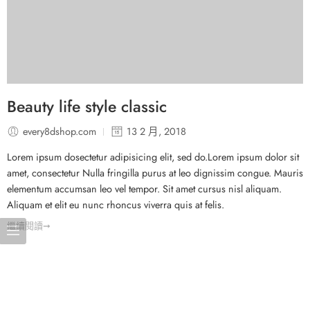
Beauty life style classic
every8dshop.com
13 2 月, 2018
Lorem ipsum dosectetur adipisicing elit, sed do.Lorem ipsum dolor sit
amet, consectetur Nulla fringilla purus at leo dignissim congue. Mauris
elementum accumsan leo vel tempor. Sit amet cursus nisl aliquam.
Aliquam et elit eu nunc rhoncus viverra quis at felis.
繼續閱讀➞